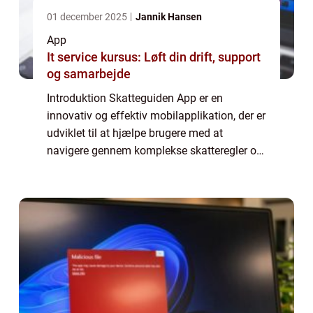
01 december 2025
Jannik Hansen
App
It service kursus: Løft din drift, support
og samarbejde
Introduktion Skatteguiden App er en
innovativ og effektiv mobilapplikation, der er
udviklet til at hjælpe brugere med at
navigere gennem komplekse skatteregler og
optimere deres skattepligtige indkomst. For
både privatpersoner og virksomheder er det
...