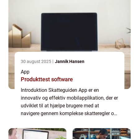
30 august 2025
Jannik Hansen
App
Produkttest software
Introduktion Skatteguiden App er en
innovativ og effektiv mobilapplikation, der er
udviklet til at hjælpe brugere med at
navigere gennem komplekse skatteregler og
optimere deres skattepligtige indkomst. For
både privatpersoner og virksomheder er det
...