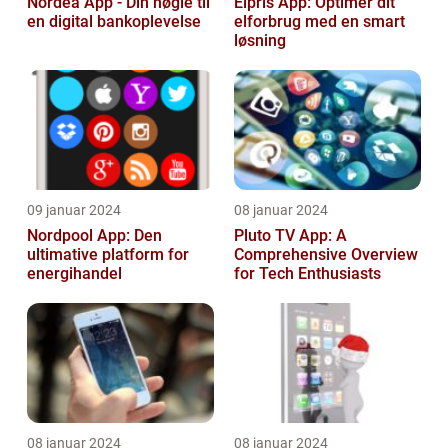
Nordea App - Din nøgle til
Elpris App: Optimer dit
en digital bankoplevelse
elforbrug med en smart
løsning
09 januar 2024
08 januar 2024
Nordpool App: Den
Pluto TV App: A
ultimative platform for
Comprehensive Overview
energihandel
for Tech Enthusiasts
08 januar 2024
08 januar 2024