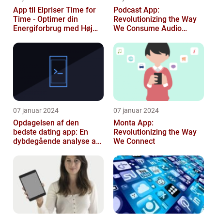
App til Elpriser Time for
Podcast App:
Time - Optimer din
Revolutionizing the Way
Energiforbrug med Høj
We Consume Audio
Præcision
Content
07 januar 2024
07 januar 2024
Opdagelsen af den
Monta App:
bedste dating app: En
Revolutionizing the Way
dybdegående analyse af
We Connect
moderne dating