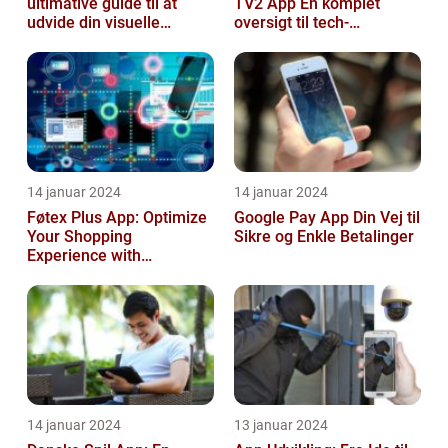
ultimative guide til at
TV2 App En komplet
udvide din visuelle
oversigt til tech-
søgning
entusiaster
14 januar 2024
14 januar 2024
Føtex Plus App: Optimize
Google Pay App Din Vej til
Your Shopping
Sikre og Enkle Betalinger
Experience with
Convenience and Savings
14 januar 2024
13 januar 2024