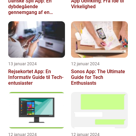
Danske Spil App: En
App Udvikling: Fra Ide til
dybdegående
Virkelighed
gennemgang af en
revolutionerende
spiloplevelse
13 januar 2024
12 januar 2024
Rejsekortet App: En
Sonos App: The Ultimate
Informativ Guide til Tech-
Guide for Tech
entusiaster
Enthusiasts
12 januar 2024
12 januar 2024