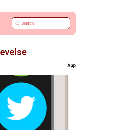
levelse
App