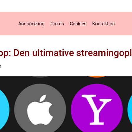
Annoncering
Om os
Cookies
Kontakt os
pp: Den ultimative streamingop
n