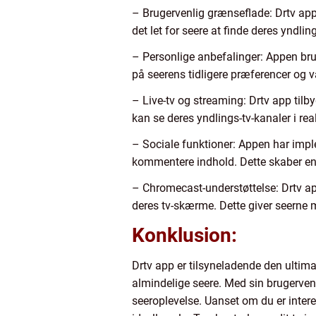
–
Brugervenlig grænseflade: Drtv app
det let for seere at finde deres yndli
–
Personlige anbefalinger: Appen bru
på seerens tidligere præferencer og van
–
Live-tv og streaming: Drtv app tilb
kan se deres yndlings-tv-kanaler i rea
–
Sociale funktioner: Appen har imple
kommentere indhold. Dette skaber en 
–
Chromecast-understøttelse: Drtv ap
deres tv-skærme. Dette giver seerne m
Konklusion:
Drtv app er tilsyneladende den ultimat
almindelige seere. Med sin brugervenl
seeroplevelse. Uanset om du er intere