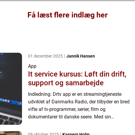
Få læst flere indlæg her
01 december 2025
Jannik Hansen
App
It service kursus: Løft din drift,
support og samarbejde
Indledning: Drtv app er en streamingtjeneste
udviklet af Danmarks Radio, der tilbyder en bred
vifte af tv-programmer, serier, film og
dokumentarer til danske seere. Med sin
brugervenlige grænseflade og imponerende
funktioner har appen revolutioneret ...
08 oktober 2025
Kasperq Holm