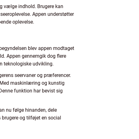
 og vælge indhold. Brugere kan
s seeroplevelse. Appen understøtter
bende oplevelse.
 I begyndelsen blev appen modtaget
old. Appen gennemgik dog flere
n teknologiske udvikling.
ugerens seervaner og præferencer.
d. Med maskinlæring og kunstig
Denne funktion har bevist sig
kan nu følge hinanden, dele
rugere og tilføjet en social