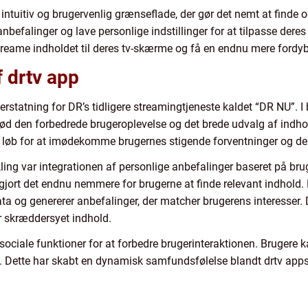
intuitiv og brugervenlig grænseflade, der gør det nemt at finde
befalinger og lave personlige indstillinger for at tilpasse dere
reame indholdet til deres tv-skærme og få en endnu mere fordy
f drtv app
 erstatning for DR’s tidligere streamingtjeneste kaldet “DR NU”.
 nød den forbedrede brugeroplevelse og det brede udvalg af indh
s løb for at imødekomme brugernes stigende forventninger og de
ling var integrationen af personlige anbefalinger baseret på br
r gjort det endnu nemmere for brugerne at finde relevant indhol
ta og genererer anbefalinger, der matcher brugerens interesser. 
r skræddersyet indhold.
sociale funktioner for at forbedre brugerinteraktionen. Brugere 
Dette har skabt en dynamisk samfundsfølelse blandt drtv apps b