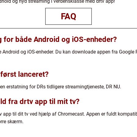
-indhold og nyd streaming i verdensklasse med drtv app!
FAQ
ig for både Android og iOS-enheder?
de Android og iOS-enheder. Du kan downloade appen fra Google P
først lanceret?
en erstatning for DRs tidligere streamingtjeneste, DR NU.
 fra drtv app til mit tv?
tv app til dit tv ved hjælp af Chromecast. Appen er fuldt kompa
ørre skærm.