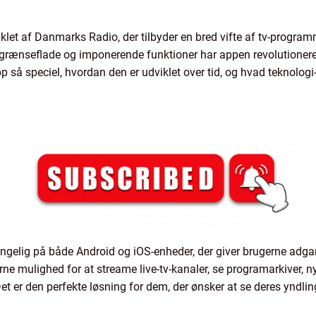
klet af Danmarks Radio, der tilbyder en bred vifte af tv-programme
grænseflade og imponerende funktioner har appen revolutioneret 
app så speciel, hvordan den er udviklet over tid, og hvad teknolo
gængelig på både Android og iOS-enheder, der giver brugerne ad
rne mulighed for at streame live-tv-kanaler, se programarkiver, 
Det er den perfekte løsning for dem, der ønsker at se deres yndl