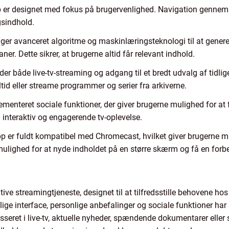
 er designet med fokus på brugervenlighed. Navigation gennem ap
ngsindhold.
ger avanceret algoritme og maskinlæringsteknologi til at genere
er. Dette sikrer, at brugerne altid får relevant indhold.
yder både live-tv-streaming og adgang til et bredt udvalg af tid
ltid eller streame programmer og serier fra arkiverne.
menteret sociale funktioner, der giver brugerne mulighed for at
interaktiv og engagerende tv-oplevelse.
p er fuldt kompatibel med Chromecast, hvilket giver brugerne mu
ulighed for at nyde indholdet på en større skærm og få en forbe
ive streamingtjeneste, designet til at tilfredsstille behovene ho
ige interface, personlige anbefalinger og sociale funktioner ha
sseret i live-tv, aktuelle nyheder, spændende dokumentarer eller 