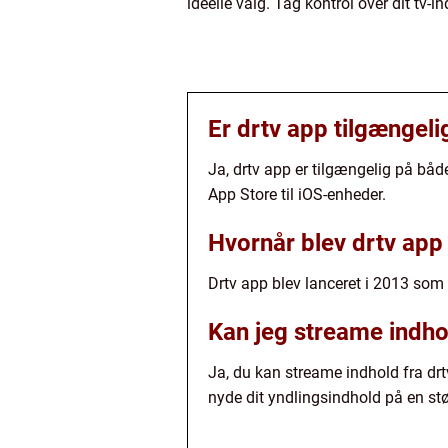
ideelle valg. Tag kontrol over dit tv
Er drtv app tilgængel
Ja, drtv app er tilgængelig på bå
App Store til iOS-enheder.
Hvornår blev drtv app 
Drtv app blev lanceret i 2013 som 
Kan jeg streame indhold
Ja, du kan streame indhold fra dr
nyde dit yndlingsindhold på en st