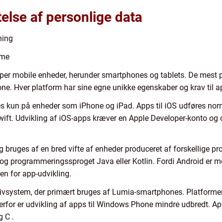
else af personlige data
ning
rme
typer mobile enheder, herunder smartphones og tablets. De mest
ne. Hver platform har sine egne unikke egenskaber og krav til a
s kun på enheder som iPhone og iPad. Apps til iOS udføres nor
ft. Udvikling af iOS-apps kræver en Apple Developer-konto og 
 bruges af en bred vifte af enheder produceret af forskellige pr
og programmeringssproget Java eller Kotlin. Fordi Android er m
den for app-udvikling.
ivsystem, der primært bruges af Lumia-smartphones. Platform
erfor er udvikling af apps til Windows Phone mindre udbredt. A
 C .