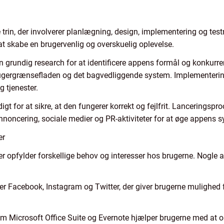
trin, der involverer planlægning, design, implementering og testn
 skabe en brugervenlig og overskuelig oplevelse.
n grundig research for at identificere appens formål og konkurr
rugergrænsefladen og det bagvedliggende system. Implementeri
g tjenester.
gt for at sikre, at den fungerer korrekt og fejlfrit. Lanceringsp
nnoncering, sociale medier og PR-aktiviteter for at øge appens 
er
 der opfylder forskellige behov og interesser hos brugerne. Nogle
r Facebook, Instagram og Twitter, der giver brugerne mulighed fo
om Microsoft Office Suite og Evernote hjælper brugerne med at or