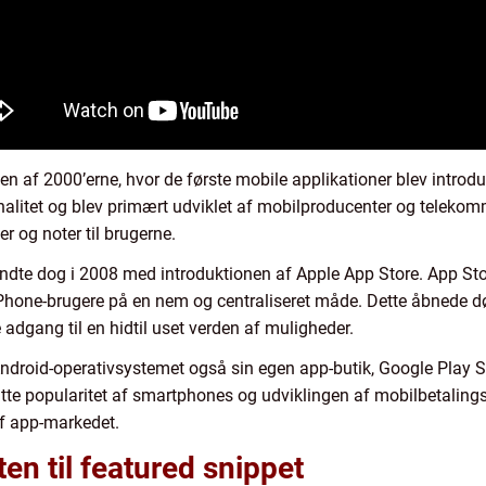
ten af 2000’erne, hvor de første mobile applikationer blev introd
alitet og blev primært udviklet af mobilproducenter og telekomm
 og noter til brugerne.
yndte dog i 2008 med introduktionen af Apple App Store. App Sto
l iPhone-brugere på en nem og centraliseret måde. Dette åbnede d
 adgang til en hidtil uset verden af muligheder.
Android-operativsystemet også sin egen app-butik, Google Play St
atte popularitet af smartphones og udviklingen af mobilbetaling
af app-markedet.
ten til featured snippet