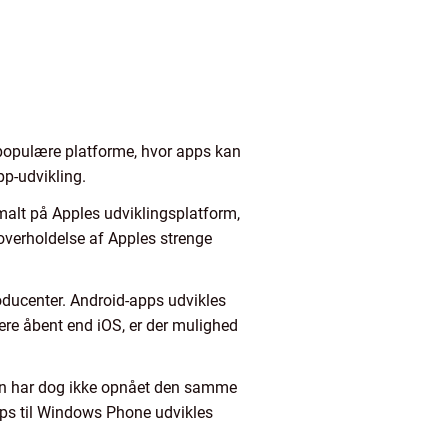
 populære platforme, hvor apps kan
pp-udvikling.
malt på Apples udviklingsplatform,
overholdelse af Apples strenge
oducenter. Android-apps udvikles
ere åbent end iOS, er der mulighed
en har dog ikke opnået den samme
pps til Windows Phone udvikles