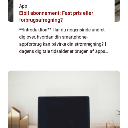
App
Elbil abonnement: Fast pris eller
forbrugsafregning?
**Introduktion** Har du nogensinde undret
dig over, hvordan din smartphone-
appforbrug kan påvirke din strømregning? I
dagens digitale tidsalder er brugen af apps
blevet en integreret del af vores daglige liv.
Men hvad folk muligvis ikke er
opmærksomm...