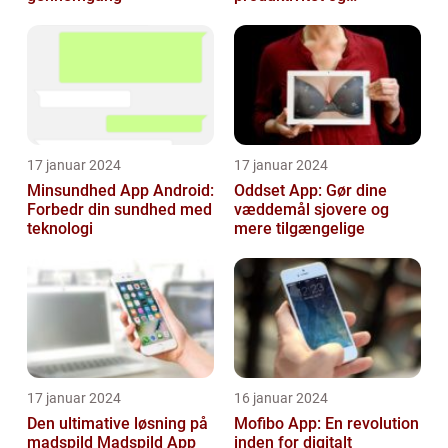
kommunikation
17 januar 2024
17 januar 2024
Minsundhed App Android:
Oddset App: Gør dine
Forbedr din sundhed med
væddemål sjovere og
teknologi
mere tilgængelige
17 januar 2024
16 januar 2024
Den ultimative løsning på
Mofibo App: En revolution
madspild Madspild App
inden for digitalt