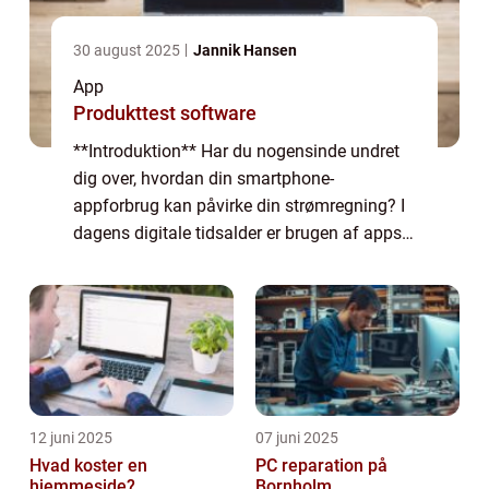
30 august 2025
Jannik Hansen
App
Produkttest software
**Introduktion** Har du nogensinde undret
dig over, hvordan din smartphone-
appforbrug kan påvirke din strømregning? I
dagens digitale tidsalder er brugen af apps
blevet en integreret del af vores daglige liv.
Men hvad folk muligvis ikke er
opmærksomm...
12 juni 2025
07 juni 2025
Hvad koster en
PC reparation på
hjemmeside?
Bornholm