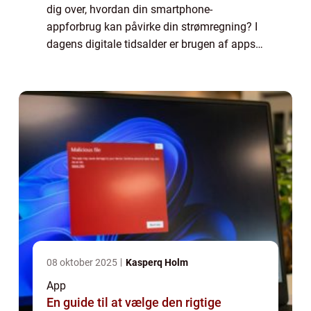
dig over, hvordan din smartphone-
appforbrug kan påvirke din strømregning? I
dagens digitale tidsalder er brugen af apps
blevet en integreret del af vores daglige liv.
Men hvad folk muligvis ikke er
opmærksomm...
08 oktober 2025
Kasperq Holm
App
En guide til at vælge den rigtige