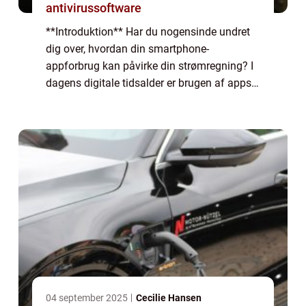
antivirussoftware
**Introduktion** Har du nogensinde undret
dig over, hvordan din smartphone-
appforbrug kan påvirke din strømregning? I
dagens digitale tidsalder er brugen af apps
blevet en integreret del af vores daglige liv.
Men hvad folk muligvis ikke er
opmærksomm...
04 september 2025
Cecilie Hansen